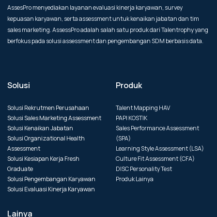
AssesPro menyediakan layanan evaluasi kinerja karyawan, survey
kepuasan karyawan, serta assessment untuk kenaikan jabatan dan tim
sales marketing. AssessPro adalah salah satu produk dari Talentrophy yang
berfokus pada solusi assessment dan pengembangan SDM berbasis data.
Solusi
Produk
Solusi Rekrutmen Perusahaan
Talent Mapping HAV
Solusi Sales Marketing Assessment
PAPI KOSTIK
Solusi Kenaikan Jabatan
Sales Performance Assessment
Solusi Organizational Health
(SPA)
Assessment
Learning Style Assessment (LSA)
Solusi Kesiapan Kerja Fresh
Culture Fit Assessment (CFA)
Graduate
DISC Personality Test
Solusi Pengembangan Karyawan
Produk Lainya
Solusi Evaluasi Kinerja Karyawan
Lainya