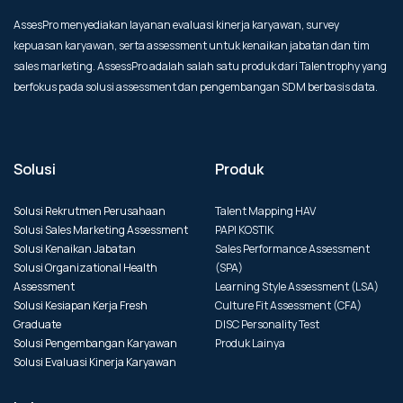
AssesPro menyediakan layanan evaluasi kinerja karyawan, survey
kepuasan karyawan, serta assessment untuk kenaikan jabatan dan tim
sales marketing. AssessPro adalah salah satu produk dari Talentrophy yang
berfokus pada solusi assessment dan pengembangan SDM berbasis data.
Solusi
Produk
Solusi Rekrutmen Perusahaan
Talent Mapping HAV
Solusi Sales Marketing Assessment
PAPI KOSTIK
Solusi Kenaikan Jabatan
Sales Performance Assessment
Solusi Organizational Health
(SPA)
Assessment
Learning Style Assessment (LSA)
Solusi Kesiapan Kerja Fresh
Culture Fit Assessment (CFA)
Graduate
DISC Personality Test
Solusi Pengembangan Karyawan
Produk Lainya
Solusi Evaluasi Kinerja Karyawan