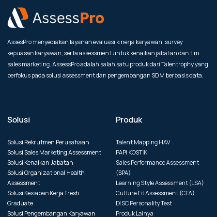
AssesPro menyediakan layanan evaluasi kinerja karyawan, survey
kepuasan karyawan, serta assessment untuk kenaikan jabatan dan tim
sales marketing. AssessPro adalah salah satu produk dari Talentrophy yang
berfokus pada solusi assessment dan pengembangan SDM berbasis data.
Solusi
Produk
Solusi Rekrutmen Perusahaan
Talent Mapping HAV
Solusi Sales Marketing Assessment
PAPI KOSTIK
Solusi Kenaikan Jabatan
Sales Performance Assessment
Solusi Organizational Health
(SPA)
Assessment
Learning Style Assessment (LSA)
Solusi Kesiapan Kerja Fresh
Culture Fit Assessment (CFA)
Graduate
DISC Personality Test
Solusi Pengembangan Karyawan
Produk Lainya