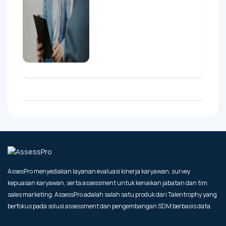
AssesPro menyediakan layanan evaluasi kinerja karyawan, survey
kepuasan karyawan, serta assessment untuk kenaikan jabatan dan tim
sales marketing. AssessPro adalah salah satu produk dari Talentrophy yang
berfokus pada solusi assessment dan pengembangan SDM berbasis data.