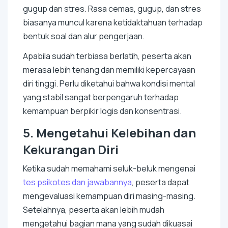
gugup dan stres. Rasa cemas, gugup, dan stres
biasanya muncul karena ketidaktahuan terhadap
bentuk soal dan alur pengerjaan.
Apabila sudah terbiasa berlatih, peserta akan
merasa lebih tenang dan memiliki kepercayaan
diri tinggi. Perlu diketahui bahwa kondisi mental
yang stabil sangat berpengaruh terhadap
kemampuan berpikir logis dan konsentrasi.
5. Mengetahui Kelebihan dan
Kekurangan Diri
Ketika sudah memahami seluk-beluk mengenai
tes psikotes dan jawabannya
, peserta dapat
mengevaluasi kemampuan diri masing-masing.
Setelahnya, peserta akan lebih mudah
mengetahui bagian mana yang sudah dikuasai