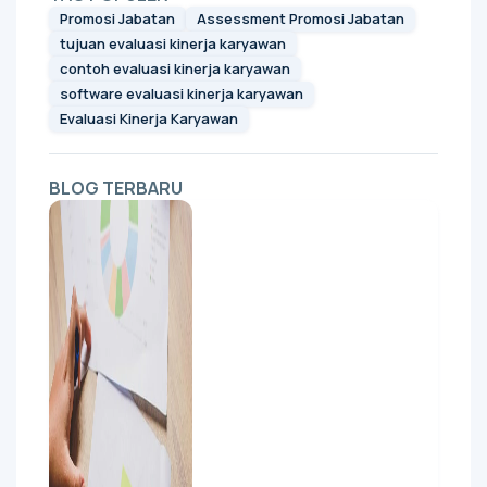
Promosi Jabatan
Assessment Promosi Jabatan
tujuan evaluasi kinerja karyawan
contoh evaluasi kinerja karyawan
software evaluasi kinerja karyawan
Evaluasi Kinerja Karyawan
BLOG TERBARU