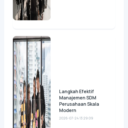
Langkah Efektif
Manajemen SDM
Perusahaan Skala
Modern
2026-07-24 13:29:09