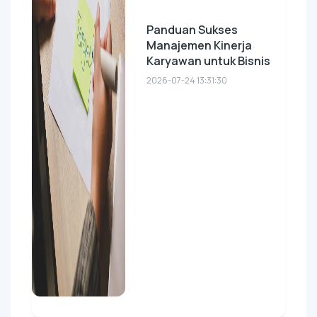
Panduan Sukses
Manajemen Kinerja
Karyawan untuk Bisnis
2026-07-24 13:31:30