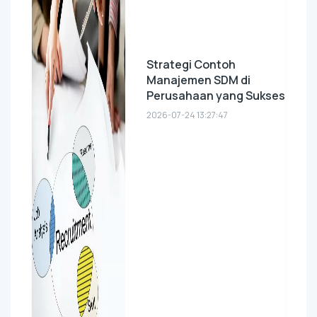
Strategi Contoh
Manajemen SDM di
Perusahaan yang Sukses
2026-07-24 13:27:47