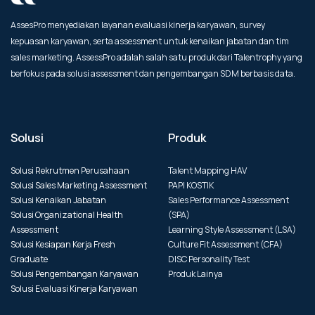
AssesPro menyediakan layanan evaluasi kinerja karyawan, survey
kepuasan karyawan, serta assessment untuk kenaikan jabatan dan tim
sales marketing. AssessPro adalah salah satu produk dari Talentrophy yang
berfokus pada solusi assessment dan pengembangan SDM berbasis data.
Solusi
Produk
Solusi Rekrutmen Perusahaan
Talent Mapping HAV
Solusi Sales Marketing Assessment
PAPI KOSTIK
Solusi Kenaikan Jabatan
Sales Performance Assessment
Solusi Organizational Health
(SPA)
Assessment
Learning Style Assessment (LSA)
Solusi Kesiapan Kerja Fresh
Culture Fit Assessment (CFA)
Graduate
DISC Personality Test
Solusi Pengembangan Karyawan
Produk Lainya
Solusi Evaluasi Kinerja Karyawan