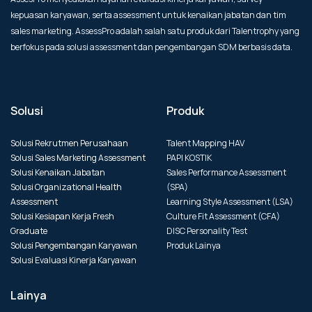
kepuasan karyawan, serta assessment untuk kenaikan jabatan dan tim
sales marketing. AssessPro adalah salah satu produk dari Talentrophy yang
berfokus pada solusi assessment dan pengembangan SDM berbasis data.
Solusi
Produk
Solusi Rekrutmen Perusahaan
Talent Mapping HAV
Solusi Sales Marketing Assessment
PAPI KOSTIK
Solusi Kenaikan Jabatan
Sales Performance Assessment
Solusi Organizational Health
(SPA)
Assessment
Learning Style Assessment (LSA)
Solusi Kesiapan Kerja Fresh
Culture Fit Assessment (CFA)
Graduate
DISC Personality Test
Solusi Pengembangan Karyawan
Produk Lainya
Solusi Evaluasi Kinerja Karyawan
Lainya