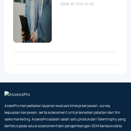
2026-07-21 14:14:40
AssesPro menyediakan layanan evaluasi kinerja karyawan, survey
kepuasan karyawan, serta assessment untuk kenaikan jabatan dan tim
sales marketing. AssessPro adalah salah satu produk dari Talentrophy yang
berfokus pada solusi assessment dan pengembangan SDM berbasis data.